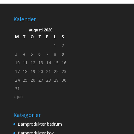
Kalender
augusti 2026
M
T
O
T
F
L
S
1
2
3
4
5
6
7
8
9
10
11
12
13
14
15
16
17
18
19
20
21
22
23
24
25
26
27
28
29
30
31
« jun
Kategorier
Barnprodukter badrum
Barnprodukter kök