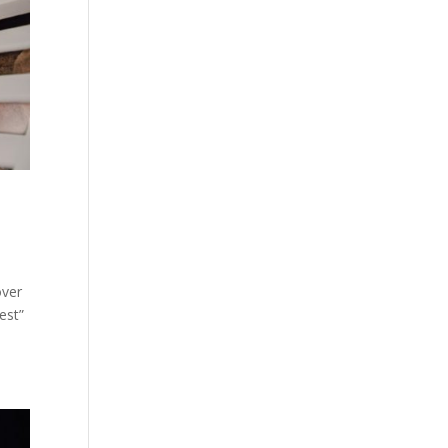
over
est”